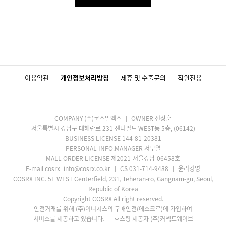
이용약관
개인정보처리방침
제휴 및 수출문의
직원전용
COMPANY (주)코스알엑스
OWNER 전상훈
서울특별시 강남구 테헤란로 231 센터필드 WEST동 5층, (06142)
BUSINESS LICENSE 144-81-20381
PERSONAL INFO.MANAGER 서무열
MALL ORDER LICENSE 제2021-서울강남-06458호
E-mail cosrx_info@cosrx.co.kr
CS 031-714-9488
윤리경영
COSRX INC. 5F WEST Centerfield, 231, Teheran-ro, Gangnam-gu, Seoul,
Republic of Korea
Copyright COSRX All right reserved.
안전거래를 위해 (주)이니시스의 구매안전(에스크로)에 가입하여
서비스를 제공하고 있습니다.
호스팅 제공자 (주)커넥트웨이브