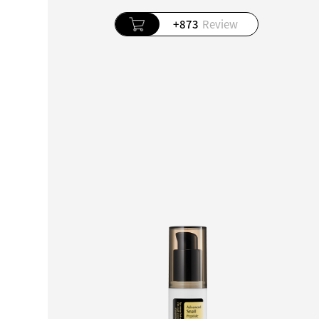
+873
Review