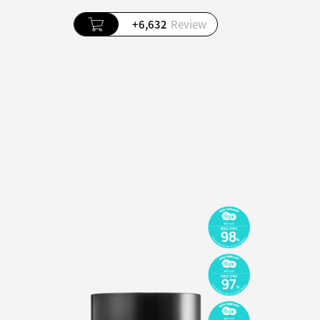
+6,632
Review