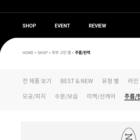
SHOP
EVENT
REVIEW
HOME
>
SHOP
>
피부 고민 별
>
주름/탄력
전 제품 보기
BEST & NEW
유형 별
라인
모공/피지
수분/보습
미백/선케어
주름/