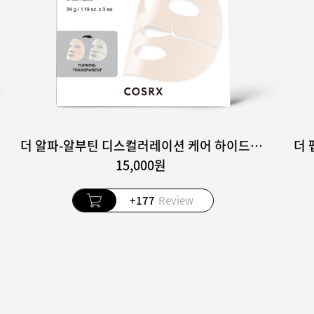
더 알파-알부틴 디스컬러레이션 케어 하이드로겔 마스크 3매입
15,000원
+177
Review