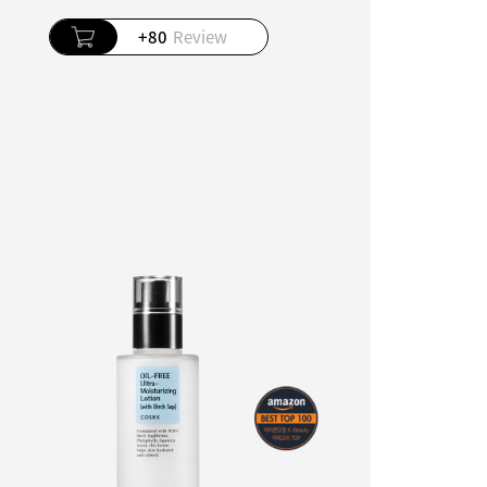
+80
Review